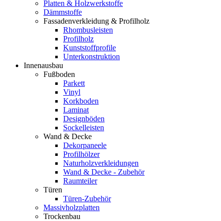
Platten & Holzwerkstoffe
Dämmstoffe
Fassadenverkleidung & Profilholz
Rhombusleisten
Profilholz
Kunststoffprofile
Unterkonstruktion
Innenausbau
Fußboden
Parkett
Vinyl
Korkboden
Laminat
Designböden
Sockelleisten
Wand & Decke
Dekorpaneele
Profilhölzer
Naturholzverkleidungen
Wand & Decke - Zubehör
Raumteiler
Türen
Türen-Zubehör
Massivholzplatten
Trockenbau