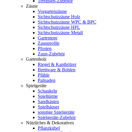
Terrassen-Zubehör
Zäune
Vorgartenzäune
Sichtschutzzäune Holz
Sichtschutzzäune WPC & BPC
Sichtschutzzäune HPL
Sichtschutzzäune Metall
Gartentore
Zaunprofile
Pfosten
Zaun-Zubehör
Gartenholz
Riegel & Kanthölzer
Brettware & Bohlen
Pfähle
Palisaden
Spielgeräte
Schaukeln
Spieltürme
Sandkästen
Spielhäuser
sonstige Spielgeräte
Spielgeräte-Zubehör
Nützliches & Dekoratives
Pflanzkübel