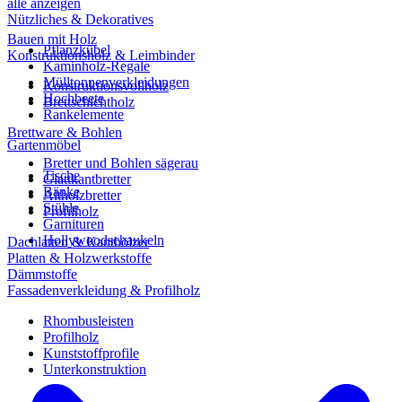
alle anzeigen
Nützliches & Dekoratives
Bauen mit Holz
Pflanzkübel
Konstruktionsholz & Leimbinder
Kaminholz-Regale
Mülltonnenverkleidungen
Konstruktionsvollholz
Hochbeete
Brettschichtholz
Rankelemente
Brettware & Bohlen
Gartenmöbel
Bretter und Bohlen sägerau
Tische
Glattkantbretter
Bänke
Altholzbretter
Stühle
Profilholz
Garnituren
Hollywoodschaukeln
Dachlatten & Kanthölzer
Platten & Holzwerkstoffe
Dämmstoffe
Fassadenverkleidung & Profilholz
Rhombusleisten
Profilholz
Kunststoffprofile
Unterkonstruktion