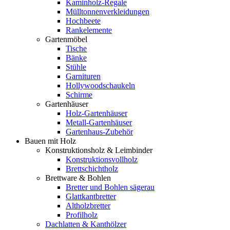
Kaminholz-Regale
Mülltonnenverkleidungen
Hochbeete
Rankelemente
Gartenmöbel
Tische
Bänke
Stühle
Garnituren
Hollywoodschaukeln
Schirme
Gartenhäuser
Holz-Gartenhäuser
Metall-Gartenhäuser
Gartenhaus-Zubehör
Bauen mit Holz
Konstruktionsholz & Leimbinder
Konstruktionsvollholz
Brettschichtholz
Brettware & Bohlen
Bretter und Bohlen sägerau
Glattkantbretter
Altholzbretter
Profilholz
Dachlatten & Kanthölzer