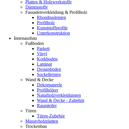
Platten & Holzwerkstoffe
Dämmstoffe
Fassadenverkleidung & Profilholz
Rhombusleisten
Profilholz
Kunststoffprofile
Unterkonstruktion
Innenausbau
Fußboden
Parkett
Vinyl
Korkboden
Laminat
Designböden
Sockelleisten
Wand & Decke
Dekorpaneele
Profilhölzer
Naturholzverkleidungen
Wand & Decke - Zubehör
Raumteiler
Türen
Türen-Zubehör
Massivholzplatten
Trockenbau