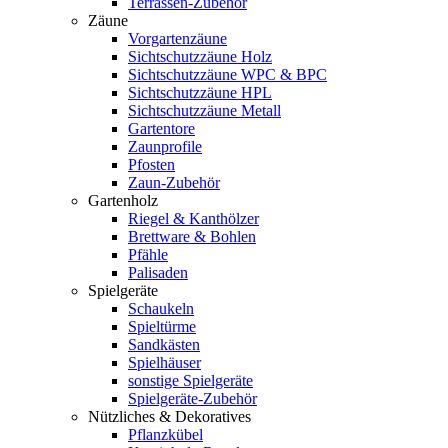
Terrassen-Zubehör
Zäune
Vorgartenzäune
Sichtschutzzäune Holz
Sichtschutzzäune WPC & BPC
Sichtschutzzäune HPL
Sichtschutzzäune Metall
Gartentore
Zaunprofile
Pfosten
Zaun-Zubehör
Gartenholz
Riegel & Kanthölzer
Brettware & Bohlen
Pfähle
Palisaden
Spielgeräte
Schaukeln
Spieltürme
Sandkästen
Spielhäuser
sonstige Spielgeräte
Spielgeräte-Zubehör
Nützliches & Dekoratives
Pflanzkübel