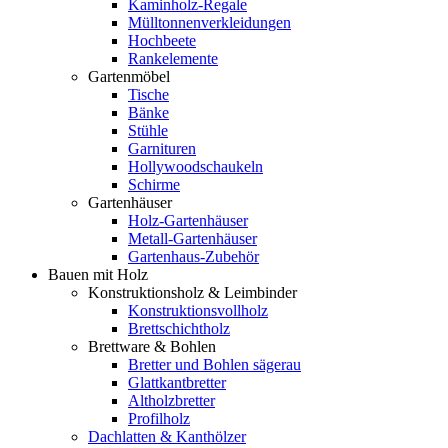
Kaminholz-Regale
Mülltonnenverkleidungen
Hochbeete
Rankelemente
Gartenmöbel
Tische
Bänke
Stühle
Garnituren
Hollywoodschaukeln
Schirme
Gartenhäuser
Holz-Gartenhäuser
Metall-Gartenhäuser
Gartenhaus-Zubehör
Bauen mit Holz
Konstruktionsholz & Leimbinder
Konstruktionsvollholz
Brettschichtholz
Brettware & Bohlen
Bretter und Bohlen sägerau
Glattkantbretter
Altholzbretter
Profilholz
Dachlatten & Kanthölzer