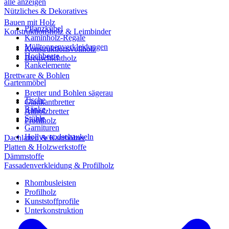
alle anzeigen
Nützliches & Dekoratives
Bauen mit Holz
Pflanzkübel
Konstruktionsholz & Leimbinder
Kaminholz-Regale
Mülltonnenverkleidungen
Konstruktionsvollholz
Hochbeete
Brettschichtholz
Rankelemente
Brettware & Bohlen
Gartenmöbel
Bretter und Bohlen sägerau
Tische
Glattkantbretter
Bänke
Altholzbretter
Stühle
Profilholz
Garnituren
Hollywoodschaukeln
Dachlatten & Kanthölzer
Platten & Holzwerkstoffe
Dämmstoffe
Fassadenverkleidung & Profilholz
Rhombusleisten
Profilholz
Kunststoffprofile
Unterkonstruktion