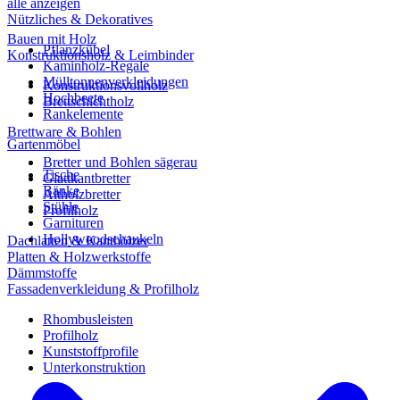
alle anzeigen
Nützliches & Dekoratives
Bauen mit Holz
Pflanzkübel
Konstruktionsholz & Leimbinder
Kaminholz-Regale
Mülltonnenverkleidungen
Konstruktionsvollholz
Hochbeete
Brettschichtholz
Rankelemente
Brettware & Bohlen
Gartenmöbel
Bretter und Bohlen sägerau
Tische
Glattkantbretter
Bänke
Altholzbretter
Stühle
Profilholz
Garnituren
Hollywoodschaukeln
Dachlatten & Kanthölzer
Platten & Holzwerkstoffe
Dämmstoffe
Fassadenverkleidung & Profilholz
Rhombusleisten
Profilholz
Kunststoffprofile
Unterkonstruktion