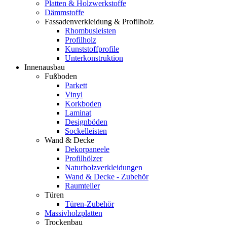
Platten & Holzwerkstoffe
Dämmstoffe
Fassadenverkleidung & Profilholz
Rhombusleisten
Profilholz
Kunststoffprofile
Unterkonstruktion
Innenausbau
Fußboden
Parkett
Vinyl
Korkboden
Laminat
Designböden
Sockelleisten
Wand & Decke
Dekorpaneele
Profilhölzer
Naturholzverkleidungen
Wand & Decke - Zubehör
Raumteiler
Türen
Türen-Zubehör
Massivholzplatten
Trockenbau