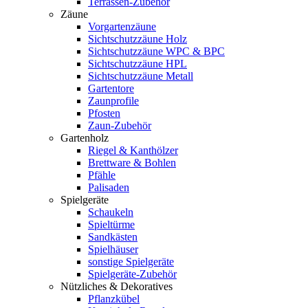
Terrassen-Zubehör
Zäune
Vorgartenzäune
Sichtschutzzäune Holz
Sichtschutzzäune WPC & BPC
Sichtschutzzäune HPL
Sichtschutzzäune Metall
Gartentore
Zaunprofile
Pfosten
Zaun-Zubehör
Gartenholz
Riegel & Kanthölzer
Brettware & Bohlen
Pfähle
Palisaden
Spielgeräte
Schaukeln
Spieltürme
Sandkästen
Spielhäuser
sonstige Spielgeräte
Spielgeräte-Zubehör
Nützliches & Dekoratives
Pflanzkübel