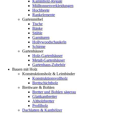
Kaminholz-Regale
Mülltonnenverkleidungen
Hochbeete
Rankelemente
Gartenmöbel
Tische
Bänke
Stühle
Garnituren
Hollywoodschaukeln
Schirme
Gartenhäuser
Holz-Gartenhäuser
Metall-Gartenhäuser
Gartenhaus-Zubehör
Bauen mit Holz
Konstruktionsholz & Leimbinder
Konstruktionsvollholz
Brettschichtholz
Brettware & Bohlen
Bretter und Bohlen sägerau
Glattkantbretter
Altholzbretter
Profilholz
Dachlatten & Kanthölzer