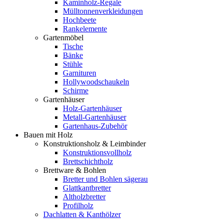
Kaminholz-Regale
Mülltonnenverkleidungen
Hochbeete
Rankelemente
Gartenmöbel
Tische
Bänke
Stühle
Garnituren
Hollywoodschaukeln
Schirme
Gartenhäuser
Holz-Gartenhäuser
Metall-Gartenhäuser
Gartenhaus-Zubehör
Bauen mit Holz
Konstruktionsholz & Leimbinder
Konstruktionsvollholz
Brettschichtholz
Brettware & Bohlen
Bretter und Bohlen sägerau
Glattkantbretter
Altholzbretter
Profilholz
Dachlatten & Kanthölzer