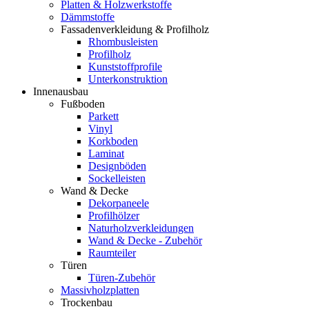
Platten & Holzwerkstoffe
Dämmstoffe
Fassadenverkleidung & Profilholz
Rhombusleisten
Profilholz
Kunststoffprofile
Unterkonstruktion
Innenausbau
Fußboden
Parkett
Vinyl
Korkboden
Laminat
Designböden
Sockelleisten
Wand & Decke
Dekorpaneele
Profilhölzer
Naturholzverkleidungen
Wand & Decke - Zubehör
Raumteiler
Türen
Türen-Zubehör
Massivholzplatten
Trockenbau