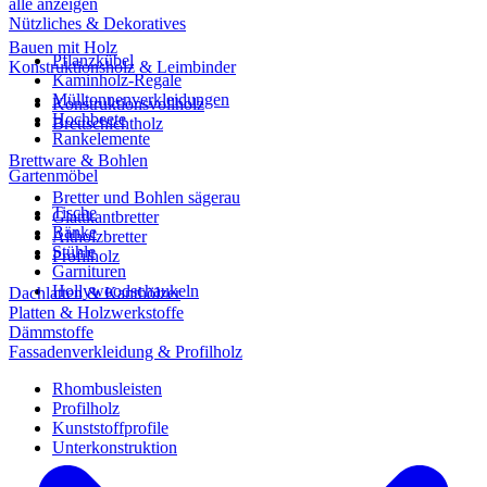
alle anzeigen
Nützliches & Dekoratives
Bauen mit Holz
Pflanzkübel
Konstruktionsholz & Leimbinder
Kaminholz-Regale
Mülltonnenverkleidungen
Konstruktionsvollholz
Hochbeete
Brettschichtholz
Rankelemente
Brettware & Bohlen
Gartenmöbel
Bretter und Bohlen sägerau
Tische
Glattkantbretter
Bänke
Altholzbretter
Stühle
Profilholz
Garnituren
Hollywoodschaukeln
Dachlatten & Kanthölzer
Platten & Holzwerkstoffe
Dämmstoffe
Fassadenverkleidung & Profilholz
Rhombusleisten
Profilholz
Kunststoffprofile
Unterkonstruktion