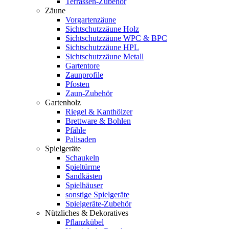
Terrassen-Zubehör
Zäune
Vorgartenzäune
Sichtschutzzäune Holz
Sichtschutzzäune WPC & BPC
Sichtschutzzäune HPL
Sichtschutzzäune Metall
Gartentore
Zaunprofile
Pfosten
Zaun-Zubehör
Gartenholz
Riegel & Kanthölzer
Brettware & Bohlen
Pfähle
Palisaden
Spielgeräte
Schaukeln
Spieltürme
Sandkästen
Spielhäuser
sonstige Spielgeräte
Spielgeräte-Zubehör
Nützliches & Dekoratives
Pflanzkübel