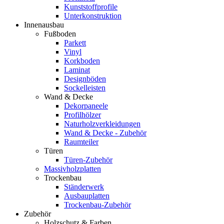
Kunststoffprofile
Unterkonstruktion
Innenausbau
Fußboden
Parkett
Vinyl
Korkboden
Laminat
Designböden
Sockelleisten
Wand & Decke
Dekorpaneele
Profilhölzer
Naturholzverkleidungen
Wand & Decke - Zubehör
Raumteiler
Türen
Türen-Zubehör
Massivholzplatten
Trockenbau
Ständerwerk
Ausbauplatten
Trockenbau-Zubehör
Zubehör
Holzschutz & Farben