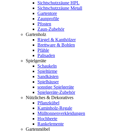
Sichtschutzzäune HPL
Sichtschutzzäune Metall
Gartentore
Zaunprofile
Pfosten
Zaun-Zubehör
Gartenholz
Riegel & Kanthölzer
Brettware & Bohlen
Pfähle
Palisaden
Spielgeräte
Schaukeln
Spieltürme
Sandkästen
Spielhäuser
sonstige Spielgeräte
Spielgeräte-Zubehör
Nützliches & Dekoratives
Pflanzkübel
Kaminholz-Regale
Mülltonnenverkleidungen
Hochbeete
Rankelemente
Gartenmöbel