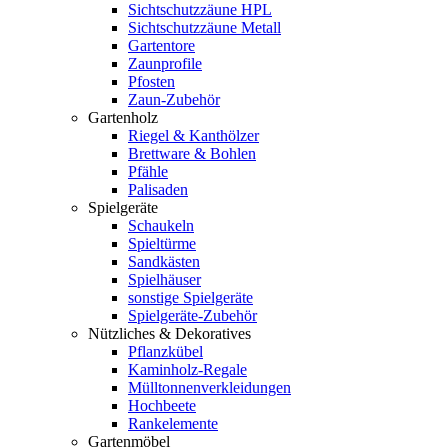
Sichtschutzzäune HPL
Sichtschutzzäune Metall
Gartentore
Zaunprofile
Pfosten
Zaun-Zubehör
Gartenholz
Riegel & Kanthölzer
Brettware & Bohlen
Pfähle
Palisaden
Spielgeräte
Schaukeln
Spieltürme
Sandkästen
Spielhäuser
sonstige Spielgeräte
Spielgeräte-Zubehör
Nützliches & Dekoratives
Pflanzkübel
Kaminholz-Regale
Mülltonnenverkleidungen
Hochbeete
Rankelemente
Gartenmöbel