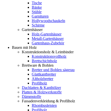
Tische
Bänke
Stühle
Garnituren
Hollywoodschaukeln
Schirme
Gartenhäuser
Holz-Gartenhäuser
Metall-Gartenhäuser
Gartenhaus-Zubehör
Bauen mit Holz
Konstruktionsholz & Leimbinder
Konstruktionsvollholz
Brettschichtholz
Brettware & Bohlen
Bretter und Bohlen sägerau
Glattkantbretter
Altholzbretter
Profilholz
Dachlatten & Kanthölzer
Platten & Holzwerkstoffe
Dämmstoffe
Fassadenverkleidung & Profilholz
Rhombusleisten
Profilholz