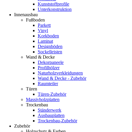
Kunststoffprofile
Unterkonstruktion
Innenausbau
Fußboden
Parkett
Vinyl
Korkboden
Laminat
Designböden
Sockelleisten
Wand & Decke
Dekorpaneele
Profilhölzer
Naturholzverkleidungen
Wand & Decke - Zubehör
Raumteiler
Türen
Türen-Zubehör
Massivholzplatten
Trockenbau
Ständerwerk
Ausbauplatten
Trockenbau-Zubehör
Zubehör
Holzschutz & Farben