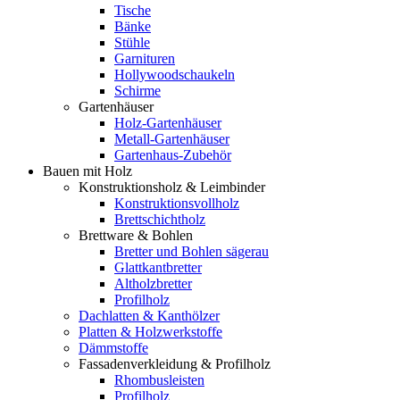
Tische
Bänke
Stühle
Garnituren
Hollywoodschaukeln
Schirme
Gartenhäuser
Holz-Gartenhäuser
Metall-Gartenhäuser
Gartenhaus-Zubehör
Bauen mit Holz
Konstruktionsholz & Leimbinder
Konstruktionsvollholz
Brettschichtholz
Brettware & Bohlen
Bretter und Bohlen sägerau
Glattkantbretter
Altholzbretter
Profilholz
Dachlatten & Kanthölzer
Platten & Holzwerkstoffe
Dämmstoffe
Fassadenverkleidung & Profilholz
Rhombusleisten
Profilholz