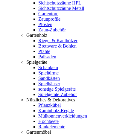
Sichtschutzzäune HPL
Sichtschutzzäune Metall
Gartentore
Zaunprofile
Pfosten
Zaun-Zubehör
Gartenholz
Riegel & Kanthölzer
Brettware & Bohlen
Pfähle
Palisaden
Spielgeräte
Schaukeln
Spieltürme
Sandkästen
Spielhäuser
sonstige Spielgeräte
Spielgeräte-Zubehör
Nützliches & Dekoratives
Pflanzkübel
Kaminholz-Regale
Mülltonnenverkleidungen
Hochbeete
Rankelemente
Gartenmöbel