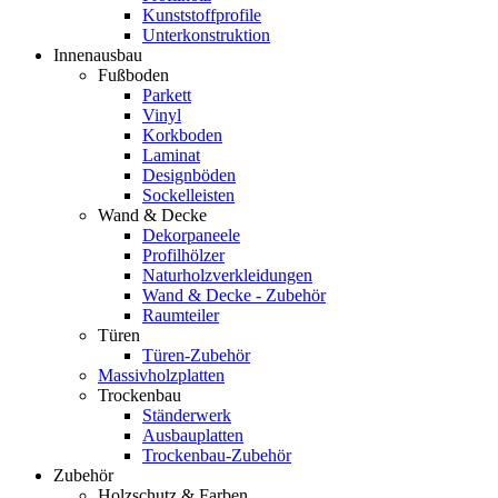
Kunststoffprofile
Unterkonstruktion
Innenausbau
Fußboden
Parkett
Vinyl
Korkboden
Laminat
Designböden
Sockelleisten
Wand & Decke
Dekorpaneele
Profilhölzer
Naturholzverkleidungen
Wand & Decke - Zubehör
Raumteiler
Türen
Türen-Zubehör
Massivholzplatten
Trockenbau
Ständerwerk
Ausbauplatten
Trockenbau-Zubehör
Zubehör
Holzschutz & Farben