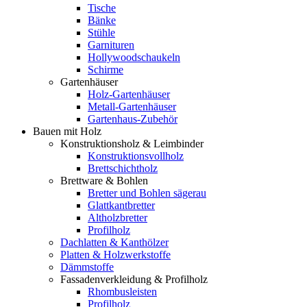
Tische
Bänke
Stühle
Garnituren
Hollywoodschaukeln
Schirme
Gartenhäuser
Holz-Gartenhäuser
Metall-Gartenhäuser
Gartenhaus-Zubehör
Bauen mit Holz
Konstruktionsholz & Leimbinder
Konstruktionsvollholz
Brettschichtholz
Brettware & Bohlen
Bretter und Bohlen sägerau
Glattkantbretter
Altholzbretter
Profilholz
Dachlatten & Kanthölzer
Platten & Holzwerkstoffe
Dämmstoffe
Fassadenverkleidung & Profilholz
Rhombusleisten
Profilholz