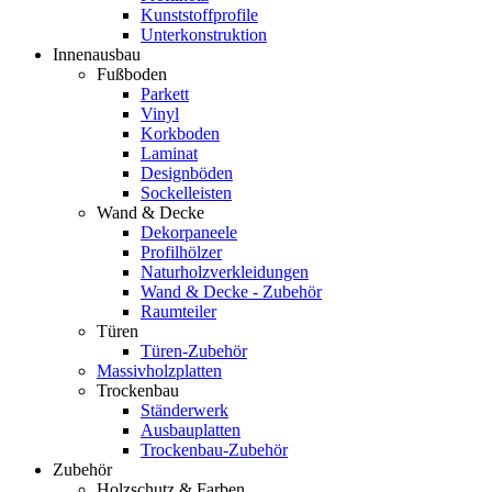
Kunststoffprofile
Unterkonstruktion
Innenausbau
Fußboden
Parkett
Vinyl
Korkboden
Laminat
Designböden
Sockelleisten
Wand & Decke
Dekorpaneele
Profilhölzer
Naturholzverkleidungen
Wand & Decke - Zubehör
Raumteiler
Türen
Türen-Zubehör
Massivholzplatten
Trockenbau
Ständerwerk
Ausbauplatten
Trockenbau-Zubehör
Zubehör
Holzschutz & Farben