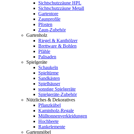
Sichtschutzzäune HPL
Sichtschutzzäune Metall
Gartentore
Zaunprofile
Pfosten
Zaun-Zubehör
Gartenholz
Riegel & Kanthölzer
Brettware & Bohlen
Pfähle
Palisaden
Spielgeräte
Schaukeln
Spieltürme
Sandkästen
Spielhäuser
sonstige Spielgeräte
Spielgeräte-Zubehör
Nützliches & Dekoratives
Pflanzkübel
Kaminholz-Regale
Mülltonnenverkleidungen
Hochbeete
Rankelemente
Gartenmöbel